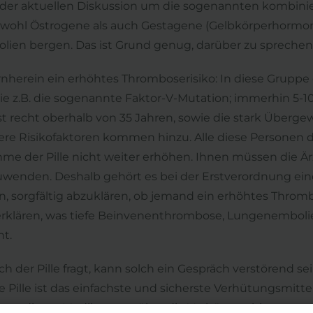
n der aktuellen Diskussion um die sogenannten kombini
owohl Östrogene als auch Gestagene (Gelbkörperhormone
en bergen. Das ist Grund genug, darüber zu sprechen
erein ein erhöhtes Thromboserisiko: In diese Gruppe g
e z.B. die sogenannte Faktor-V-Mutation; immerhin 5-
rst recht oberhalb von 35 Jahren, sowie die stark Überge
re Risikofaktoren kommen hinzu. Alle diese Personen d
e der Pille nicht weiter erhöhen. Ihnen müssen die Ärzte
nden. Deshalb gehört es bei der Erstverordnung einer 
 sorgfältig abzuklären, ob jemand ein erhöhtes Throm
erklären, was tiefe Beinvenenthrombose, Lungenembolie
t.
 der Pille fragt, kann solch ein Gespräch verstörend se
 Pille ist das einfachste und sicherste Verhütungsmittel
ss dieses Medikament über die Verhütung hinaus noch v