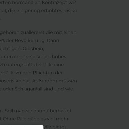
erten hormonalen Kontrazeptiva?
), die ein gering erhöhtes Risiko
.
ehören zuallererst die mit einen
10% der Bevölkerung. Dann
wichtigen. Gipsbein,
ürfen ihr per se schon hohes
 raten, statt der Pille eine
Pille zu den Pflichten der
boserisiko hat. Außerdem müssen
 oder Schlaganfall sind und wie
in. Soll man sie dann überhaupt
. Ohne Pille gäbe es viel mehr
iele andere Vorteile bietet,