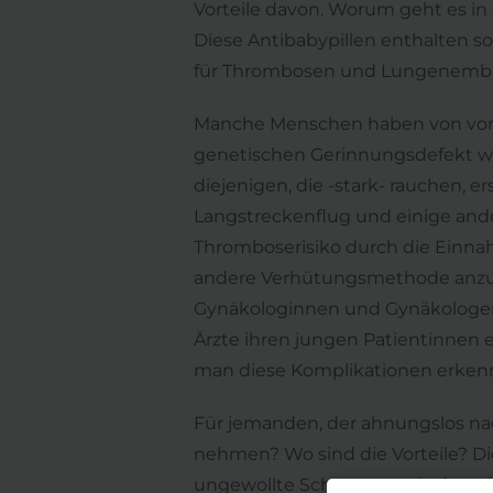
Vorteile davon. Worum geht es i
Diese Antibabypillen enthalten s
für Thrombosen und Lungenemboli
Manche Menschen haben von vornh
genetischen Gerinnungsdefekt wi
diejenigen, die -stark- rauchen, e
Langstreckenflug und einige ande
Thromboserisiko durch die Einnahm
andere Verhütungsmethode anzuwe
Gynäkologinnen und Gynäkologen,
Ärzte ihren jungen Patientinnen 
man diese Komplikationen erkenn
Für jemanden, der ahnungslos nach
nehmen? Wo sind die Vorteile? Die
ungewollte Schwangerschaften. Da