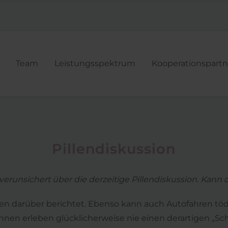
Navigatio
Team
Leistungsspektrum
Kooperationspartn
übersprin
Pillendiskussion
 verunsichert über die derzeitige Pillendiskussion. Kann di
ben darüber berichtet. Ebenso kann auch Autofahren tödli
nen erleben glücklicherweise nie einen derartigen „Sch